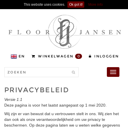
This website uses cookies.
Ok got it!
More info
EN
WINKELWAGEN
0
INLOGGEN
Toggle
navigati
PRIVACYBELEID
Versie 1.1
Deze pagina is voor het laatst aangepast op 1 mei 2020.
Wij zijn er van bewust dat u vertrouwen stelt in ons. Wij zien het
dan ook als onze verantwoordelijkheid om uw privacy te
beschermen. Op deze pagina laten we u weten welke gegevens