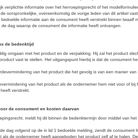
verplichte informatie over het herroepingsrecht of het modelformulier 
de oorspronkelijke, overeenkomstig de vorige leden van dit artikel vast
d bedoelde informatie aan de consument heeft verstrekt binnen twaalf
na de dag waarop de consument die informatie heeft ontvangen.
ns de bedenktijd
dig omgaan met het product en de verpakking. Hij zal het product slech
oduct vast te stellen. Het uitgangspunt hierbij is dat de consument h
rdevermindering van het product die het gevolg is van een manier van
vermindering van het product als de ondernemer hem niet voor of bij he
heeft verstrekt.
door de consument en kosten daarvan
pingsrecht, meldt hij dit binnen de bedenktermijn door middel van het
e dag volgend op de in lid 1 bedoelde melding, zendt de consument het
 als de ondernemer heeft aangeboden het product zelf af te halen. De 