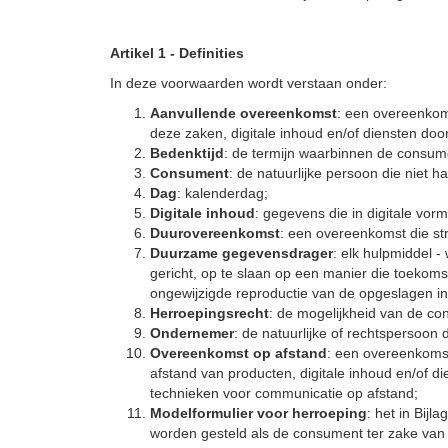
Artikel 1 - Definities
In deze voorwaarden wordt verstaan onder:
Aanvullende overeenkomst
: een overeenkom
deze zaken, digitale inhoud en/of diensten do
Bedenktijd
: de termijn waarbinnen de consum
Consument
: de natuurlijke persoon die niet h
Dag
: kalenderdag;
Digitale inhoud
: gegevens die in digitale vo
Duurovereenkomst
: een overeenkomst die str
Duurzame gegevensdrager
: elk hulpmiddel 
gericht, op te slaan op een manier die toekoms
ongewijzigde reproductie van de opgeslagen in
Herroepingsrecht
: de mogelijkheid van de co
Ondernemer
: de natuurlijke of rechtspersoon
Overeenkomst op afstand
: een overeenkoms
afstand van producten, digitale inhoud en/of d
technieken voor communicatie op afstand;
Modelformulier voor herroeping
: het in Bij
worden gesteld als de consument ter zake van z