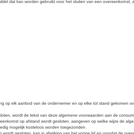
iddel dat kan worden gebruikt voor het sluiten van een overeenkomst, 
.
ng op elk aanbod van de ondernemer en op elke tot stand gekomen o
oten, wordt de tekst van deze algemene voorwaarden aan de consument 
reenkomst op afstand wordt gesloten, aangeven op welke wijze de alge
oedig mogelijk kosteloos worden toegezonden.
 wordt gesloten, kan in afwijking van het vorige lid en voordat de ove