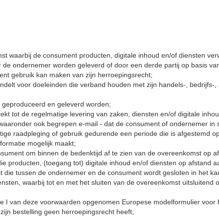
st waarbij de consument producten, digitale inhoud en/of diensten ve
or de ondernemer worden geleverd of door een derde partij op basis v
ent gebruik kan maken van zijn herroepingsrecht;
andelt voor doeleinden die verband houden met zijn handels-, bedrijfs-, 
rm geproduceerd en geleverd worden;
ekt tot de regelmatige levering van zaken, diensten en/of digitale in
- waaronder ook begrepen e-mail - dat de consument of ondernemer in st
tige raadpleging of gebruik gedurende een periode die is afgestemd op
formatie mogelijk maakt;
nsument om binnen de bedenktijd af te zien van de overeenkomst op af
 die producten, (toegang tot) digitale inhoud en/of diensten op afstand
t die tussen de ondernemer en de consument wordt gesloten in het k
iensten, waarbij tot en met het sluiten van de overeenkomst uitsluiten
lage I van deze voorwaarden opgenomen Europese modelformulier voor her
ijn bestelling geen herroepingsrecht heeft;