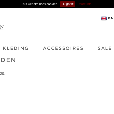
This website uses cookies.
Ok got it!
More info
EN
KLEDING
ACCESSOIRES
SALE
RDEN
20.