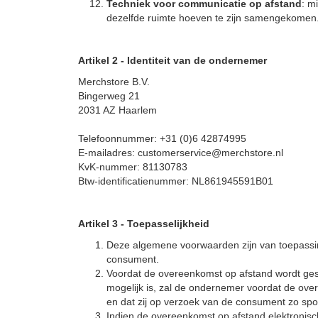
Techniek voor communicatie op afstand
: m
dezelfde ruimte hoeven te zijn samengekomen
Artikel 2 - Identiteit van de ondernemer
Merchstore B.V.
Bingerweg 21
2031 AZ Haarlem
Telefoonnummer: +31 (0)6 42874995
E-mailadres: customerservice@merchstore.nl
KvK-nummer: 81130783
Btw-identificatienummer: NL861945591B01
Artikel 3
-
Toepasselijkheid
Deze algemene voorwaarden zijn van toepassi
consument.
Voordat de overeenkomst op afstand wordt gesl
mogelijk is, zal de ondernemer voordat de ove
en dat zij op verzoek van de consument zo sp
Indien de overeenkomst op afstand elektronisch