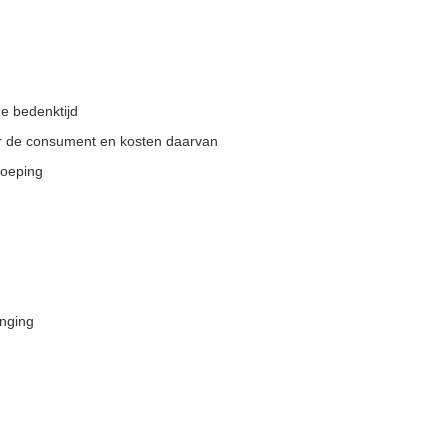
de bedenktijd
or de consument en kosten daarvan
roeping
enging