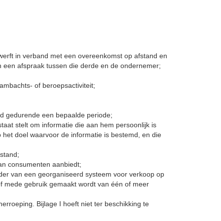
rwerft in verband met een overeenkomst op afstand en
an een afspraak tussen die derde en de ondernemer;
ambachts- of beroepsactiviteit;
houd gedurende een bepaalde periode;
aat stelt om informatie die aan hem persoonlijk is
 het doel waarvoor de informatie is bestemd, en die
stand;
 aan consumenten aanbiedt;
ader van een georganiseerd systeem voor verkoop op
d of mede gebruik gemaakt wordt van één of meer
roeping. Bijlage I hoeft niet ter beschikking te