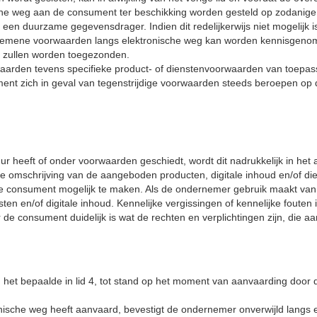
he weg aan de consument ter beschikking worden gesteld op zodanige
n duurzame gegevensdrager. Indien dit redelijkerwijs niet mogelijk i
emene voorwaarden langs elektronische weg kan worden kennisgenome
s zullen worden toegezonden.
arden tevens specifieke product- of dienstenvoorwaarden van toepassin
nt zich in geval van tegenstrijdige voorwaarden steeds beroepen op d
r heeft of onder voorwaarden geschiedt, wordt dit nadrukkelijk in het
 omschrijving van de aangeboden producten, digitale inhoud en/of die
 consument mogelijk te maken. Als de ondernemer gebruik maakt van 
n en/of digitale inhoud. Kennelijke vergissingen of kennelijke fouten
 de consument duidelijk is wat de rechten en verplichtingen zijn, die 
et bepaalde in lid 4, tot stand op het moment van aanvaarding door
nische weg heeft aanvaard, bevestigt de ondernemer onverwijld langs 