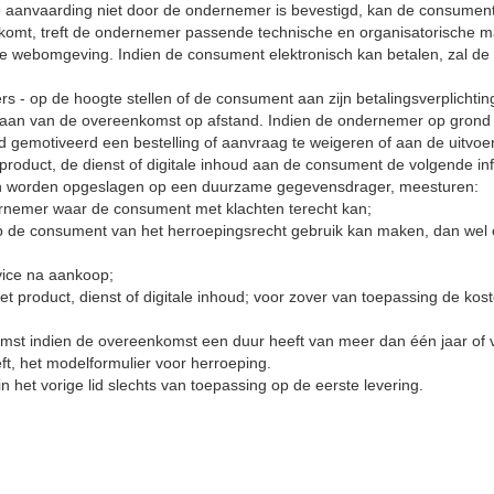
 aanvaarding niet door de ondernemer is bevestigd, kan de consumen
 komt, treft de ondernemer passende technische en organisatorische ma
lige webomgeving. Indien de consument elektronisch kan betalen, zal 
s - op de hoogte stellen of de consument aan zijn betalingsverplichtin
gaan van de overeenkomst op afstand. Indien de ondernemer op grond
gd gemotiveerd een bestelling of aanvraag te weigeren of aan de uitvo
t product, de dienst of digitale inhoud aan de consument de volgende inf
an worden opgeslagen op een duurzame gegevensdrager, meesturen:
rnemer waar de consument met klachten terecht kan;
e consument van het herroepingsrecht gebruik kan maken, dan wel een
vice na aankoop;
et product, dienst of digitale inhoud; voor zover van toepassing de kost
mst indien de overeenkomst een duur heeft van meer dan één jaar of 
t, het modelformulier voor herroeping.
n het vorige lid slechts van toepassing op de eerste levering.