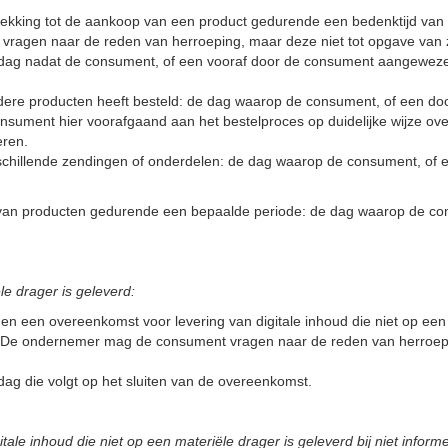
kking tot de aankoop van een product gedurende een bedenktijd van
agen naar de reden van herroeping, maar deze niet tot opgave van zi
 dag nadat de consument, of een vooraf door de consument aangewezen 
rdere producten heeft besteld: de dag waarop de consument, of een do
sument hier voorafgaand aan het bestelproces op duidelijke wijze ove
eren.
erschillende zendingen of onderdelen: de dag waarop de consument, o
g van producten gedurende een bepaalde periode: de dag waarop de c
le drager is geleverd:
 een overeenkomst voor levering van digitale inhoud die niet op een
De ondernemer mag de consument vragen naar de reden van herroeping
dag die volgt op het sluiten van de overeenkomst.
tale inhoud die niet op een materiële drager is geleverd bij niet infor